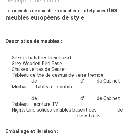
Description de produit
les
Les meubles de chambre à coucher d'hôtel placent
meubles européens de style
Description de meubles :
Grey Upholstery Headboard
Grey Wooden Bed Base
Chaises vertes de Seater
Tableau de thé de dessus de verre trempé
Meubles
de
chambre à coucher
d'
hôtel
de Cabinet
de
Minibar
de
Tableau
d'
écriture
Meubles
de
chambre à coucher
d'
hôtel
de Cabinet
du
Tableau
d'
écriture TV
Nightstand solides solubles basent des
meubles
de
chambre à coucher d'hôtel de
deux tiroirs
Emballage et livraison :