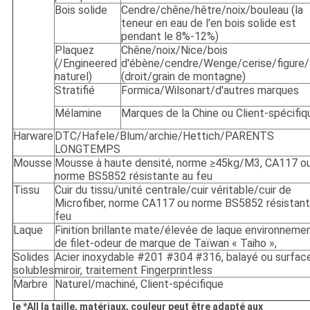
Bois solide
Cendre/chêne/hêtre/noix/bouleau (la
teneur en eau de l'en bois solide est
pendant le 8%-12%)
Plaquez
Chêne/noix/Nice/bois
(/Engineered
d'ébène/cendre/Wenge/cerise/figure
naturel)
(droit/grain de montagne)
Stratifié
Formica/Wilsonart/d'autres marques
Mélamine
Marques de la Chine ou Client-spécifiq
Harware
DTC/Hafele/Blum/archie/Hettich/PARENTS
LONGTEMPS
Mousse
Mousse à haute densité, norme ≥45kg/M3, CA117 o
norme BS5852 résistante au feu
Tissu
Cuir du tissu/unité centrale/cuir véritable/cuir de
Microfiber, norme CA117 ou norme BS5852 résistant
feu
Laque
Finition brillante mate/élevée de laque environneme
de filet-odeur de marque de Taïwan « Taiho »,
Solides
Acier inoxydable #201 #304 #316, balayé ou surfac
solubles
miroir, traitement Fingerprintless
Marbre
Naturel/machiné, Client-spécifique
le *All la taille, matériaux, couleur peut être adapté aux