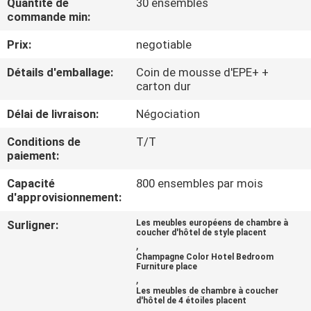
Quantité de
30 ensembles
commande min:
CONTRÔLE
Prix:
negotiable
DE
Détails d'emballage:
Coin de mousse d'EPE+ +
QUALITÉ
carton dur
Délai de livraison:
Négociation
CONTACTEZ-
Conditions de
T/T
NOUS
paiement:
Capacité
800 ensembles par mois
DEMANDEZ
d'approvisionnement:
UNE
Surligner:
Les meubles européens de chambre à
coucher d'hôtel de style placent
CITATION
,
Champagne Color Hotel Bedroom
Furniture place
,
PLAN
Les meubles de chambre à coucher
d'hôtel de 4 étoiles placent
DU