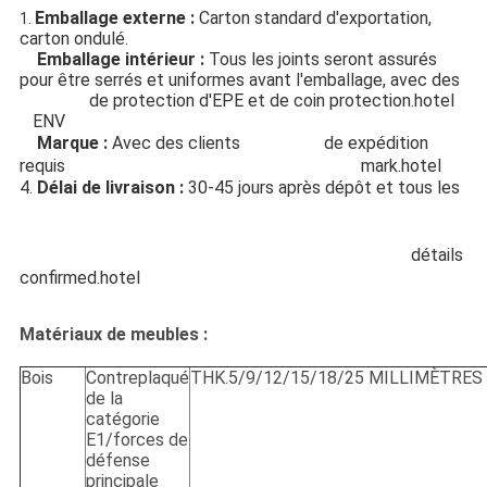
Emballage externe
:
 Carton standard d'exportation, 
1. 
carton ondulé. 
meubles de chambre d'hôtel
2. 
Emballage intérieur
:
 Tous les joints seront assurés 
pour être serrés et uniformes avant l'emballage, avec des 
meubles
 de protection d'EPE et de coin protection.hotel 
d'
ENV 
utilisés
3. 
Marque :
 Avec des clients 
ensemble
 de expédition 
requis 
de meubles de chambre à coucher de
 mark.hotel
4. 
Délai de livraison
:
 30-45 jours après dépôt et tous les 
meubles adaptés aux besoins du client par meubles cinq 
étoiles de chambre d'hôtel d'ensembles de meubles de 
chambre à coucher d'hôtel d'hôtel de meubles des
 détails 
confirmed.hotel
Matériaux de meubles :
Bois
Contreplaqué
THK.5/9/12/15/18/25 MILLIMÈTRES
de la
catégorie
E1/forces de
défense
principale