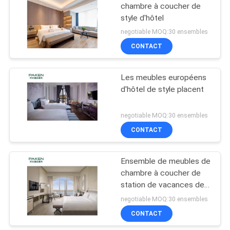
chambre à coucher de
style d'hôtel
negotiable MOQ:30 ensembles
CONTACT
Les meubles européens
d'hôtel de style placent
negotiable MOQ:30 ensembles
CONTACT
Ensemble de meubles de
chambre à coucher de
station de vacances de
couverture de
negotiable MOQ:30 ensembles
contreplaqué
CONTACT