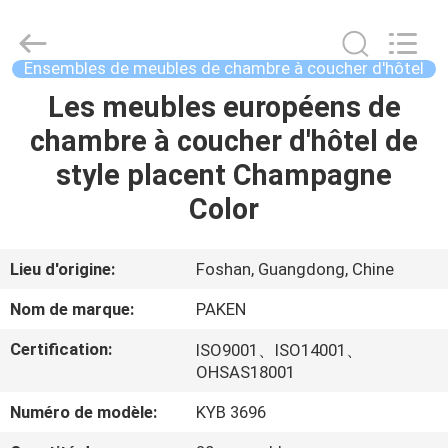
Foshan
Paken
Furniture
Co.,
Ltd..
Ensembles de meubles de chambre à coucher d'hôtel
All
Rights
Reserved.
Les meubles européens de
MAISON
chambre à coucher d'hôtel de
PRODUITS
style placent Champagne
Color
AU
SUJET
Lieu d'origine:
Foshan, Guangdong, Chine
DE
Nom de marque:
PAKEN
NOUS
Certification:
ISO9001、ISO14001、
OHSAS18001
VISITE
Numéro de modèle:
KYB 3696
D'USINE