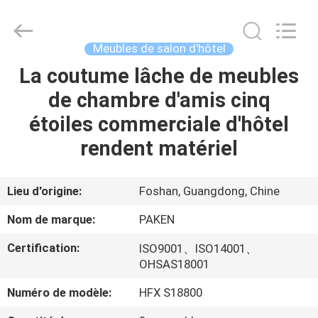
Foshan
Paken
Furniture
Co.,
Ltd..
Meubles de salon d'hôtel
All
Rights
Reserved.
La coutume lâche de meubles
MAISON
de chambre d'amis cinq
PRODUITS
étoiles commerciale d'hôtel
rendent matériel
AU
SUJET
Lieu d'origine:
Foshan, Guangdong, Chine
DE
Nom de marque:
PAKEN
NOUS
Certification:
ISO9001、ISO14001、
OHSAS18001
VISITE
Numéro de modèle:
HFX S18800
D'USINE