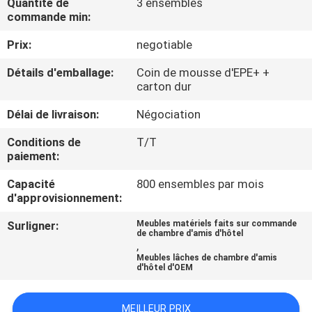
Quantité de
3 ensembles
commande min:
CONTRÔLE
Prix:
negotiable
DE
Détails d'emballage:
Coin de mousse d'EPE+ +
QUALITÉ
carton dur
Délai de livraison:
Négociation
CONTACTEZ-
Conditions de
T/T
NOUS
paiement:
Capacité
800 ensembles par mois
DEMANDEZ
d'approvisionnement:
UNE
Surligner:
Meubles matériels faits sur commande
de chambre d'amis d'hôtel
CITATION
,
Meubles lâches de chambre d'amis
d'hôtel d'OEM
PLAN
DU
MEILLEUR PRIX