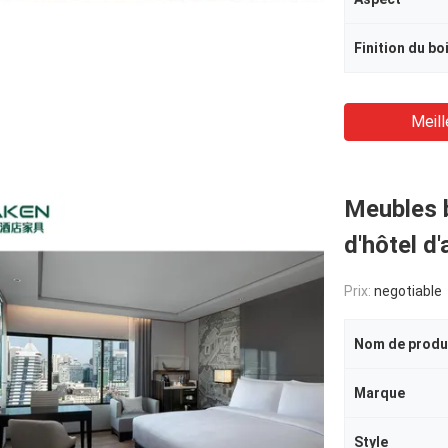
Finition du bo
Meill
Meubles b
d'hôtel d
Prix:
negotiable
Nom de produ
Marque
Style