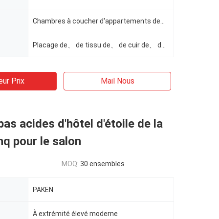
Chambres à coucher d'appartements de、 de stations de vacances de、 de villa de、 d'hôtel
Placage de、 de tissu de、 de cuir de、 de mousse de、 de contreplaqué de、 en bois solide
eur Prix
Mail Nous
as acides d'hôtel d'étoile de la
nq pour le salon
MOQ:
30 ensembles
PAKEN
À extrémité élevé moderne