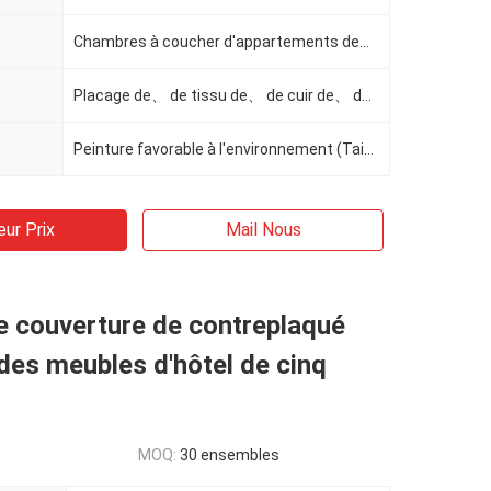
Chambres à coucher d'appartements de、 de stations de vacances de、 de villa de、 d'hôtel
Placage de、 de tissu de、 de cuir de、 de mousse de、 de contreplaqué de、 en bois solide
Peinture favorable à l'environnement (Taiho, IDOPA) et portée par les eaux
eur Prix
Mail Nous
e couverture de contreplaqué
des meubles d'hôtel de cinq
MOQ:
30 ensembles