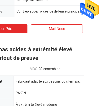
is
Contreplaqué/forces de défense principale/bois solide
eur Prix
Mail Nous
as acides à extrémité élevé
'atout de preuve
MOQ:
30 ensembles
it
Fabricant adapté aux besoins du client par hôtel du Président Hotel Furniture d'étoile de meubles d'
PAKEN
À extrémité élevé moderne