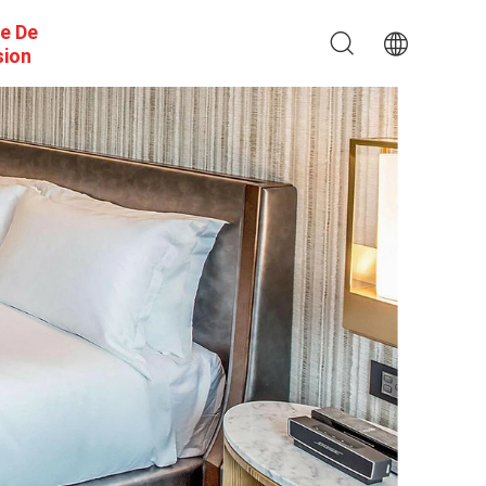
e De
sion