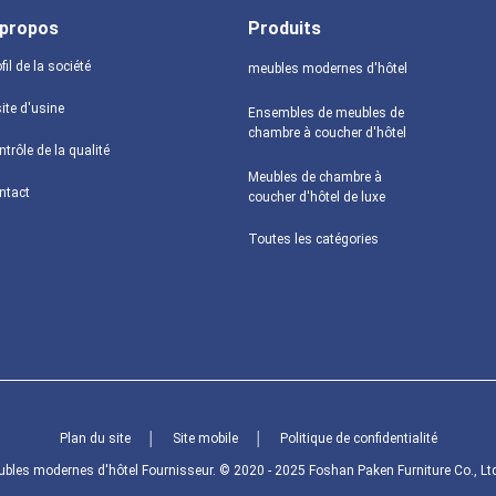
 propos
Produits
fil de la société
meubles modernes d'hôtel
ite d'usine
Ensembles de meubles de
chambre à coucher d'hôtel
trôle de la qualité
Meubles de chambre à
ntact
coucher d'hôtel de luxe
Toutes les catégories
Plan du site
│
Site mobile
│
Politique de confidentialité
bles modernes d'hôtel Fournisseur. © 2020 - 2025 Foshan Paken Furniture Co., Ltd.