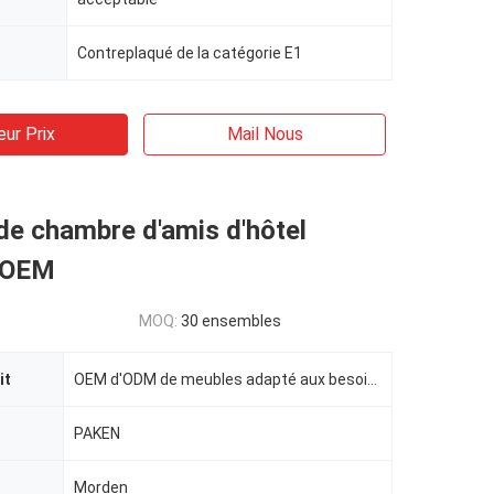
Contreplaqué de la catégorie E1
eur Prix
Mail Nous
de chambre d'amis d'hôtel
d'OEM
MOQ:
30 ensembles
it
OEM d'ODM de meubles adapté aux besoins du client par chambre d'amis d'hôtel d'étoile de haute quali
PAKEN
Morden