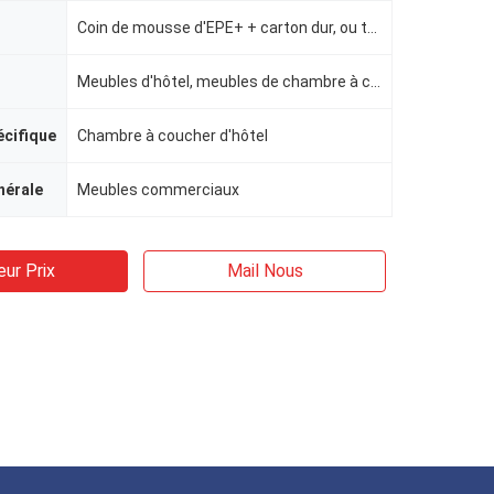
Coin de mousse d'EPE+ + carton dur, ou tout paquet selon la demande du client.
Meubles d'hôtel, meubles de chambre à coucher d'hôtel
écifique
Chambre à coucher d'hôtel
nérale
Meubles commerciaux
eur Prix
Mail Nous