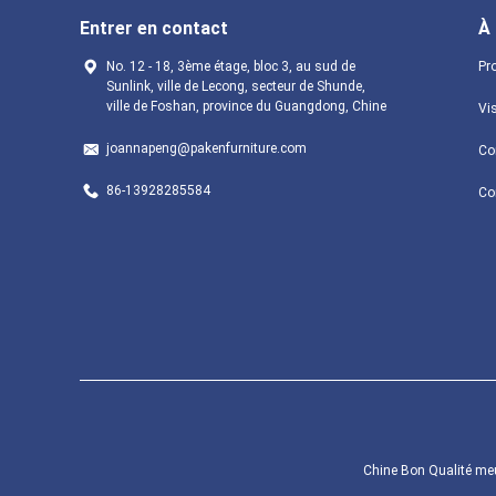
Entrer en contact
À
No. 12 - 18, 3ème étage, bloc 3, au sud de
Pro
Sunlink, ville de Lecong, secteur de Shunde,
ville de Foshan, province du Guangdong, Chine
Vis
joannapeng@pakenfurniture.com
Con
86-13928285584
Co
Chine Bon Qualité meu