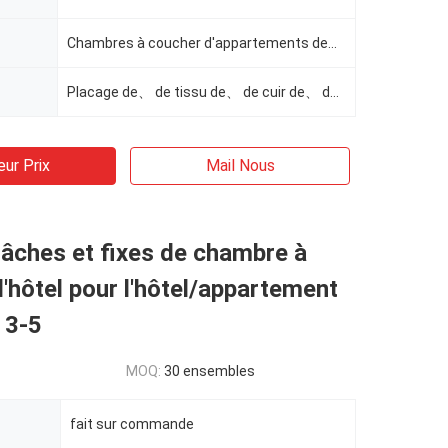
Chambres à coucher d'appartements de、 de stations de vacances de、 de villa de、 d'hôtel
Placage de、 de tissu de、 de cuir de、 de mousse de、 de contreplaqué de、 en bois solide
eur Prix
Mail Nous
âches et fixes de chambre à
'hôtel pour l'hôtel/appartement
e 3-5
MOQ:
30 ensembles
fait sur commande