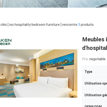
clés [ iso hospitality bedroom furniture ] rencontre
3
produits.
Meubles i
d'hospital
Prix:
negotiable
Type
Utilisation sp
Utilisation gé
OEM&ODM