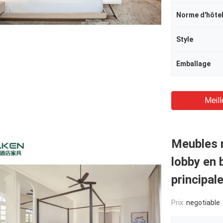
Norme d'hôte
Style
Emballage
Meill
Meubles 
lobby en 
principal
Prix:
negotiable