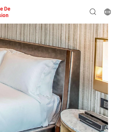
e De
sion