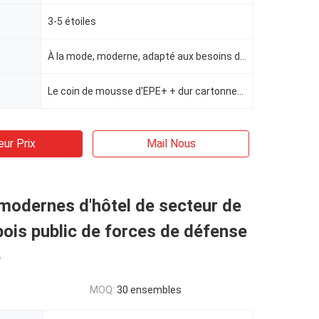
l
3-5 étoiles
À la mode, moderne, adapté aux besoins du client
Le coin de mousse d'EPE+ + dur cartonnent, cartonnent, emballage standard
eur Prix
Mail Nous
modernes d'hôtel de secteur de
bois public de forces de défense
e
MOQ:
30 ensembles