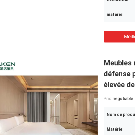
matériel
Meill
Meubles 
défense pr
élevée d
Prix:
negotiable
Nom de produ
Matériel