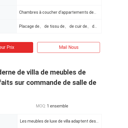
Chambres à coucher d'appartements de、 de stations de vacances de、 de villa de、 d'hôtel
Placage de、 de tissu de、 de cuir de、 de mousse de、 de contreplaqué de、 en bois solide
eur Prix
Mail Nous
erne de villa de meubles de
faits sur commande de salle de
MOQ:
1 ensemble
Les meubles de luxe de villa adaptent des meubles aux besoins du client