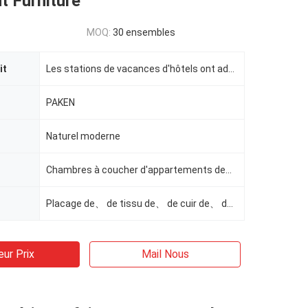
t Furniture
MOQ:
30 ensembles
it
Les stations de vacances d'hôtels ont adapté l'hôtel aux besoins du client de Conrad de meubles de c
PAKEN
Naturel moderne
Chambres à coucher d'appartements de、 de stations de vacances de、 de villa de、 d'hôtel
Placage de、 de tissu de、 de cuir de、 de mousse de、 de contreplaqué de、 en bois solide
eur Prix
Mail Nous