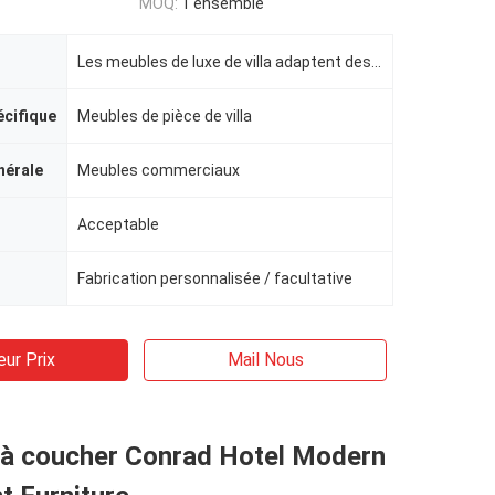
MOQ:
1 ensemble
Les meubles de luxe de villa adaptent des meubles aux besoins du client
écifique
Meubles de pièce de villa
nérale
Meubles commerciaux
Acceptable
Fabrication personnalisée / facultative
eur Prix
Mail Nous
à coucher Conrad Hotel Modern