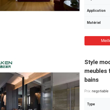
Application
Matériel
Meill
Style mod
meubles 
bains
Prix:
negotiable
Type