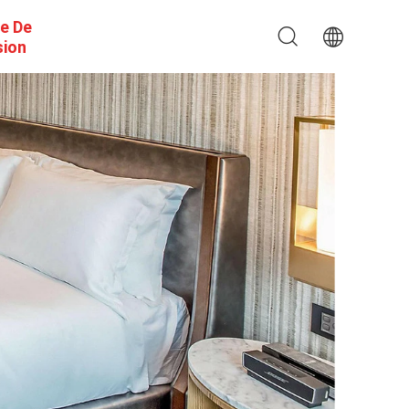
e De
sion