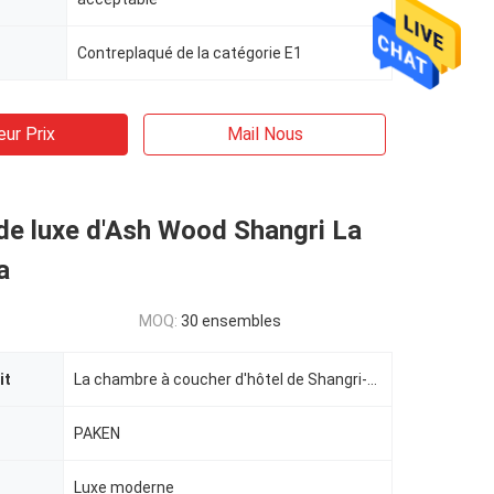
Contreplaqué de la catégorie E1
eur Prix
Mail Nous
de luxe d'Ash Wood Shangri La
a
MOQ:
30 ensembles
it
La chambre à coucher d'hôtel de Shangri-La a adapté les meubles aux besoins du client cinq étoiles d
PAKEN
Luxe moderne