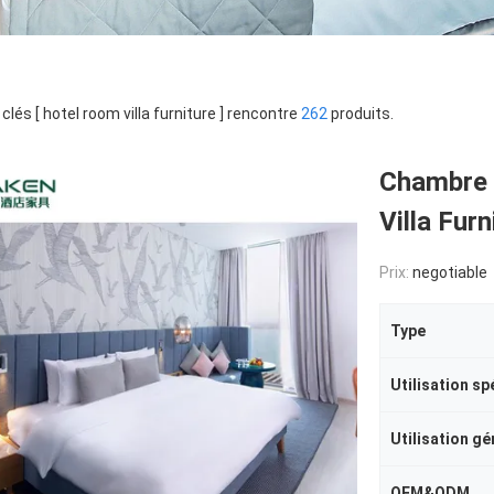
clés [ hotel room villa furniture ] rencontre
262
produits.
Chambre d
Villa Furn
Prix:
negotiable
Type
Utilisation sp
Utilisation gé
OEM&ODM