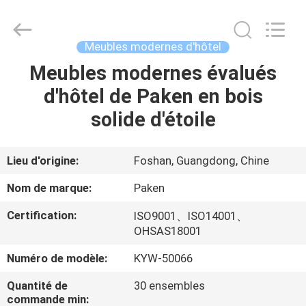
Foshan
Paken
Furniture
Co.,
Ltd..
Meubles modernes d'hôtel
All
Rights
Reserved.
Meubles modernes évalués
MAISON
d'hôtel de Paken en bois
PRODUITS
solide d'étoile
AU
Lieu d'origine:
Foshan, Guangdong, Chine
SUJET
Nom de marque:
Paken
DE
Certification:
ISO9001、ISO14001、
NOUS
OHSAS18001
Numéro de modèle:
KYW-50066
VISITE
Quantité de
30 ensembles
D'USINE
commande min: