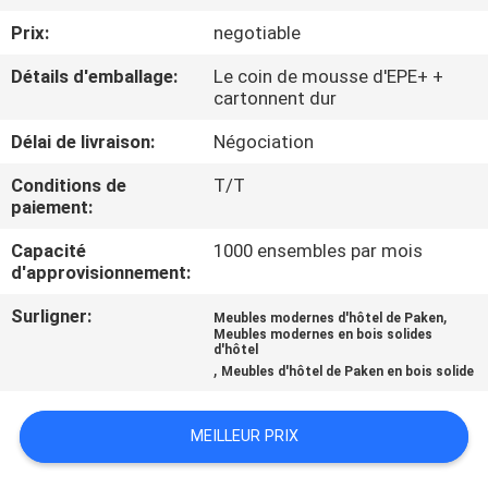
Prix:
negotiable
CONTRÔLE
Détails d'emballage:
Le coin de mousse d'EPE+ +
DE
cartonnent dur
QUALITÉ
Délai de livraison:
Négociation
Conditions de
T/T
CONTACTEZ-
paiement:
NOUS
Capacité
1000 ensembles par mois
d'approvisionnement:
DEMANDEZ
Surligner:
,
Meubles modernes d'hôtel de Paken
UNE
Meubles modernes en bois solides
d'hôtel
,
CITATION
Meubles d'hôtel de Paken en bois solide
MEILLEUR PRIX
PLAN
DU