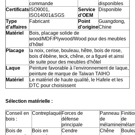
commande
disponibles
Certificats
ISO9001,
Service
Disponible
ISO14001&SGS
d'OEM
Type
Fabricant
Point
Guangdong,
d'affaires
d'origine
Chine
Matériel
Bois, placage solide de
wood/MDF/Plywood/Wood pour des meubles
d'hôtel
Placage
la noix, cerise, bouleau, hêtre, bois de rose,
bois d'ébène, teck, chêne, or a figuré et ainsi
de suite pour des meubles d'hôtel
Laque
Peinture favorable à l'environnement de laque,
peinture de marque de Taïwan TAIHO
Matériel
Le matériel de haute qualité, le Hafele et les
DTC pour choisissent
Sélection matérielle :
Conseil en
Contreplaqué
Forces de
Panneau
Finiti
bois :
défense
de
de
principale
mélamine
mélam
Bois de
Bois en
Cendre
Chêne
Boule