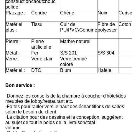
construction
caoutchouc
solide :
Placage :
Cendre
Chêne
Noix
Ceris
Matériel
Tissu
Cuir de
Fibre de
Coton
plus :
PU/PVC/Genuine
polyester
Pierre :
Pierre
Marbre naturel
artificielle
Métal :
Fer
S/S 201
S/S 304
Verre :
Verre clair
Verre trempé
coloré
Matériel :
DTC
Blum
Hafele
Bon service :
·Donnez les conseils de la chambre à coucher d'hôtel/des
meubles de lobby/restaurant etc.
·Faites pour railler vers le haut des échantillons de salles
selon le besoin de client
·La citation pour des dessins et la conception, suggèrent
au sujet de tout le poids de la livraison/total
volume