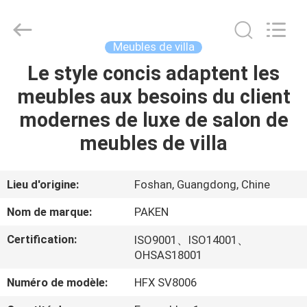
Foshan
Paken
Furniture
Co.,
Ltd..
Meubles de villa
All
Rights
Reserved.
Le style concis adaptent les
MAISON
meubles aux besoins du client
PRODUITS
modernes de luxe de salon de
meubles de villa
AU
SUJET
Lieu d'origine:
Foshan, Guangdong, Chine
DE
Nom de marque:
PAKEN
NOUS
Certification:
ISO9001、ISO14001、
OHSAS18001
VISITE
Numéro de modèle:
HFX SV8006
D'USINE