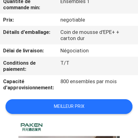
Quantité de
Ensembles 1
commande min:
CONTRÔLE
Prix:
negotiable
DE
Détails d'emballage:
Coin de mousse d'EPE+ +
QUALITÉ
carton dur
Délai de livraison:
Négociation
CONTACTEZ-
Conditions de
T/T
NOUS
paiement:
Capacité
800 ensembles par mois
DEMANDEZ
d'approvisionnement:
UNE
CITATION
MEILLEUR PRIX
PLAN
DU