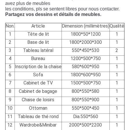
avez plus de meubles
les conditions, pls se sentent libres pour nous contacter.
Partagez vos dessins et détails de meubles.
Non.
Article
Dimension (millimètres)
Qualité
1
Tête de lit
1800*50*1200
1
2
Base de lit
1800*2000*300
1
3
Tableau latéral
550*450*530
2
4
Bureau
1200*500*750
1
5
Inscription de la chaise
580*600*950
1
6
Sofa
1800*600*950
1
7
Cabinet de TV
1500*500*750
1
8
Cabinet de bagage
800*550*580
1
9
Chaise de loisirs
800*550*900
1
10
Ottoman
550*500*450
1
11
Tableau de thé rond
Dia.550*560
1
12
Wardrobe&Minibar
2000*500*2200
1